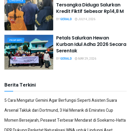
LIFESTYLE
Tersangka Diduga Salurkan
Kredit Fiktif Sebesar Rp14,8 M
BY
GERALD
JULY 4, 2026
Petals Salurkan Hewan
PROPERTI
Kurban Idul Adha 2026 Secara
Serentak
BY
GERALD
MAY 29, 2026
Berita Terkini
5 Cara Mengatur Gemini Agar Berfungsi Seperti Asisten Suara
Arsenal Takluk dari Dortmund, 3 Hal Menarik di Emirates Cup
Momen Bersejarah, Pesawat Terbesar Mendarat di Soekarno-Hatta
DPR Dukung Perketat Naturalisasi WNA untuk Lindungi Aset