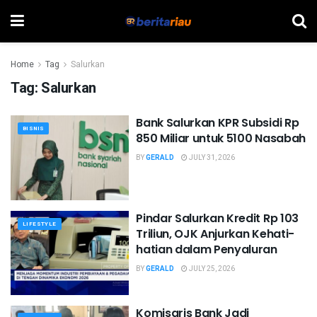
Home
Tag
Salurkan
Tag:
Salurkan
Bank Salurkan KPR Subsidi Rp
BISNIS
850 Miliar untuk 5100 Nasabah
BY
GERALD
JULY 31, 2026
Pindar Salurkan Kredit Rp 103
LIFESTYLE
Triliun, OJK Anjurkan Kehati-
hatian dalam Penyaluran
BY
GERALD
JULY 25, 2026
Komisaris Bank Jadi