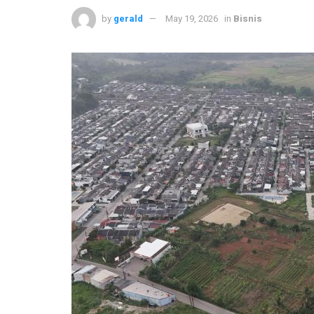
by
gerald
May 19, 2026
in
Bisnis