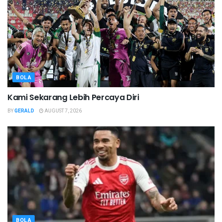
BOLA
Kami Sekarang Lebih Percaya Diri
BY
GERALD
AUGUST 7, 2026
BOLA