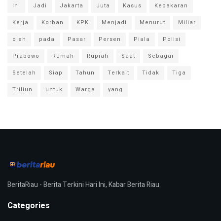
Ini
Jadi
Jakarta
Juta
Kasus
Kebakaran
Kerja
Korban
KPK
Menjadi
Menurut
Miliar
oleh
pada
Pasar
Persen
Piala
Polisi
Prabowo
Rumah
Rupiah
Saat
Sebagai
Setelah
Siap
Tahun
Terkait
Tidak
Tiga
Triliun
untuk
Warga
yang
BeritaRiau - Berita Terkini Hari Ini, Kabar Berita Riau.
Categories