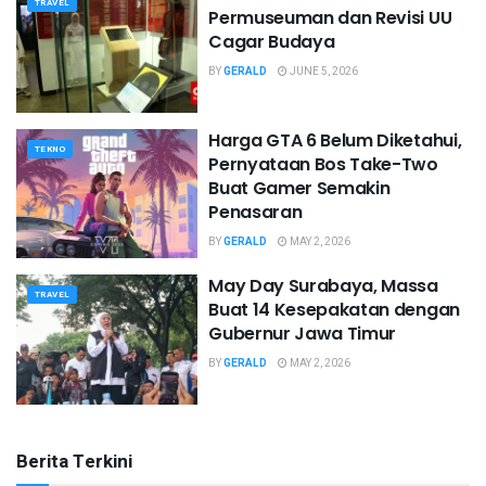
TRAVEL
Permuseuman dan Revisi UU
Cagar Budaya
BY
GERALD
JUNE 5, 2026
Harga GTA 6 Belum Diketahui,
TEKNO
Pernyataan Bos Take-Two
Buat Gamer Semakin
Penasaran
BY
GERALD
MAY 2, 2026
May Day Surabaya, Massa
TRAVEL
Buat 14 Kesepakatan dengan
Gubernur Jawa Timur
BY
GERALD
MAY 2, 2026
Berita Terkini