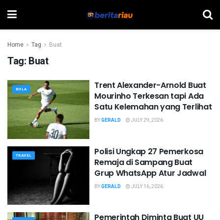
Home
Tag
Buat
Tag:
Buat
Trent Alexander-Arnold Buat
BOLA
Mourinho Terkesan tapi Ada
Satu Kelemahan yang Terlihat
BY
GERALD
JULY 29, 2026
Polisi Ungkap 27 Pemerkosa
TRAVEL
Remaja di Sampang Buat
Grup WhatsApp Atur Jadwal
BY
GERALD
JULY 16, 2026
Pemerintah Diminta Buat UU