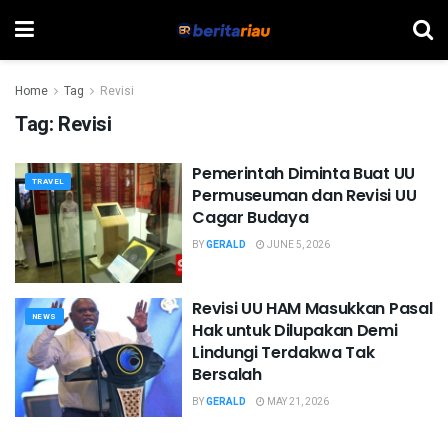
Home
Tag
Revisi
Tag:
Revisi
Pemerintah Diminta Buat UU
TRAVEL
Permuseuman dan Revisi UU
Cagar Budaya
BY
GERALD
JUNE 5, 2026
Revisi UU HAM Masukkan Pasal
NEWS
Hak untuk Dilupakan Demi
Lindungi Terdakwa Tak
Bersalah
BY
GERALD
MAY 21, 2026