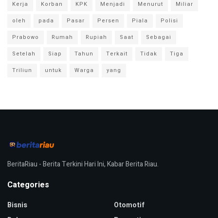
Kerja
Korban
KPK
Menjadi
Menurut
Miliar
oleh
pada
Pasar
Persen
Piala
Polisi
Prabowo
Rumah
Rupiah
Saat
Sebagai
Setelah
Siap
Tahun
Terkait
Tidak
Tiga
Triliun
untuk
Warga
yang
BeritaRiau - Berita Terkini Hari Ini, Kabar Berita Riau.
Categories
Bisnis
Otomotif