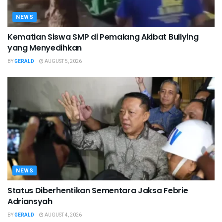
NEWS
Kematian Siswa SMP di Pemalang Akibat Bullying
yang Menyedihkan
BY
GERALD
AUGUST 5, 2026
NEWS
Status Diberhentikan Sementara Jaksa Febrie
Adriansyah
BY
GERALD
AUGUST 4, 2026