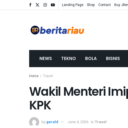
Landing Page
Shop
Contact
Buy JN
NEWS
TEKNO
BOLA
BISNIS
Home
Travel
Wakil Menteri Imi
KPK
by
gerald
June 4, 2026
in
Travel