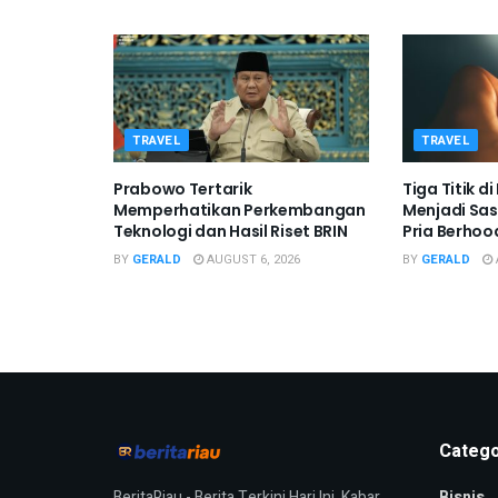
TRAVEL
TRAVEL
Prabowo Tertarik
Tiga Titik 
Memperhatikan Perkembangan
Menjadi Sa
Teknologi dan Hasil Riset BRIN
Pria Berhoo
BY
GERALD
AUGUST 6, 2026
BY
GERALD
Catego
BeritaRiau - Berita Terkini Hari Ini, Kabar
Bisnis