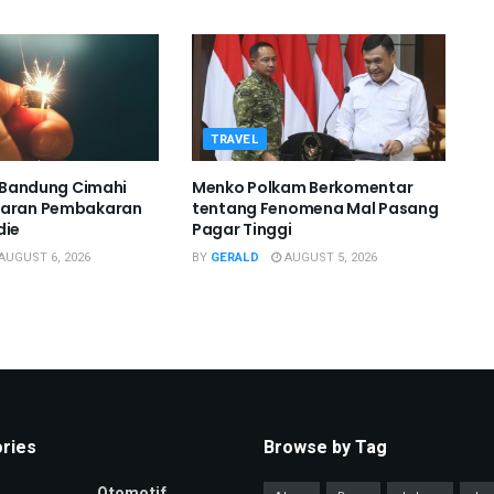
TRAVEL
di Bandung Cimahi
Menko Polkam Berkomentar
saran Pembakaran
tentang Fenomena Mal Pasang
die
Pagar Tinggi
AUGUST 6, 2026
BY
GERALD
AUGUST 5, 2026
ries
Browse by Tag
Otomotif