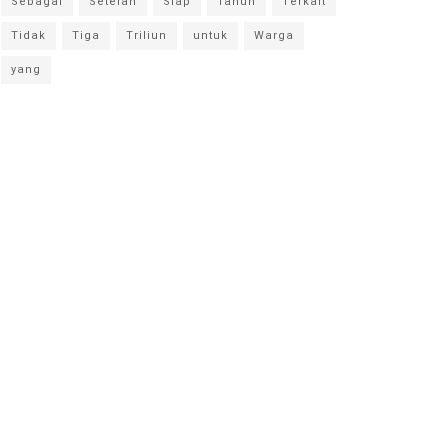
Sebagai
Setelah
Siap
Tahun
Terkait
Tidak
Tiga
Triliun
untuk
Warga
yang