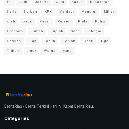
Ini
Jadi
Jakarta
Juta
Kasus
Kebakaran
Kerja
Korban
KPK
Menjadi
Menurut
Miliar
oleh
pada
Pasar
Persen
Piala
Polisi
Prabowo
Rumah
Rupiah
Saat
Sebagai
Setelah
Siap
Tahun
Terkait
Tidak
Tiga
Triliun
untuk
Warga
yang
BeritaRiau - Berita Terkini Hari Ini, Kabar Berita Riau.
Categories