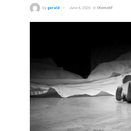
by
gerald
June 6, 2026
in
Otomotif