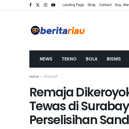
Landing Page
Shop
Contact
Buy JN
NEWS
TEKNO
BOLA
BISNIS
Home
Otomotif
Remaja Dikeroyo
Tewas di Surabay
Perselisihan Sand