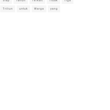
Siap
Tahun
Terkait
Tidak
Tiga
Triliun
untuk
Warga
yang