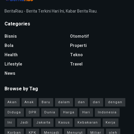
BeritaRiau - Berita Terkini Hari Ini, Kabar Berita Riau.
Categories
Bisnis
Otomotif
Bola
Properti
Health
Tekno
Lifestyle
Travel
News
Browse by Tag
Akan
Anak
Baru
dalam
dan
dari
dengan
Diduga
DPR
Dunia
Harga
Hari
Indonesia
Ini
Jadi
Jakarta
Kasus
Kebakaran
Kerja
Korban
KPK
Menjadi
Menurut
Miliar
oleh